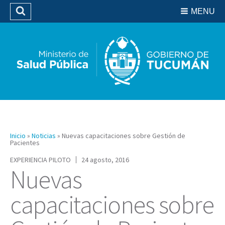
Residencias del SIPROSA
MENU
Buscar
Biblioteca
Inicio
»
Noticias
»
Nuevas capacitaciones sobre Gestión de
Pacientes
EXPERIENCIA PILOTO
24 agosto, 2016
Nuevas
capacitaciones sobre