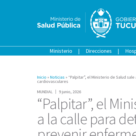
Ministerio
Direcciones
Hosp
Inicio
»
Noticias
»
“Palpitar”, el Ministerio de Salud sa
cardiovasculares
MUNDIAL
9 junio, 2026
“Palpitar”, el Min
a la calle para d
prevenir enferm