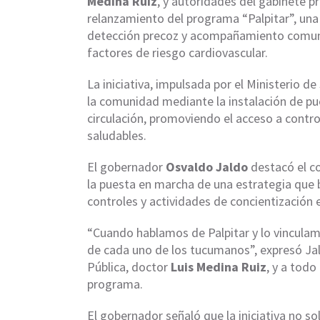
Medina Ruiz
, y autoridades del gabinete pro
relanzamiento del programa “Palpitar”, una 
detección precoz y acompañamiento comunit
factores de riesgo cardiovascular.
La iniciativa, impulsada por el Ministerio de
la comunidad mediante la instalación de pue
circulación, promoviendo el acceso a contro
saludables.
El gobernador
Osvaldo Jaldo
destacó el c
la puesta en marcha de una estrategia que 
controles y actividades de concientización 
“Cuando hablamos de Palpitar y lo vinculam
de cada uno de los tucumanos”, expresó Jald
Pública, doctor
Luis Medina Ruiz
, y a todo
programa.
El gobernador señaló que la iniciativa no s