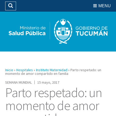
Residencias del SIPROSA
MENU
Buscar
Biblioteca
Inicio
»
Hospitales
»
Instituto Maternidad
»
Parto respetado: un
momento de amor compartido en familia
SEMANA MUNDIAL
15 mayo, 2017
Parto respetado: un
momento de amor