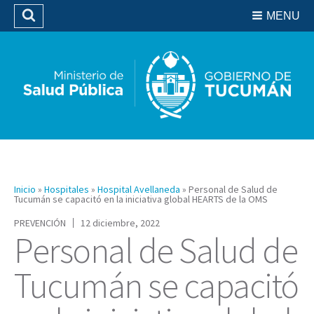
Residencias del SIPROSA
MENU
Buscar
Biblioteca
Inicio
»
Hospitales
»
Hospital Avellaneda
»
Personal de Salud de
Tucumán se capacitó en la iniciativa global HEARTS de la OMS
PREVENCIÓN
12 diciembre, 2022
Personal de Salud de
Tucumán se capacitó