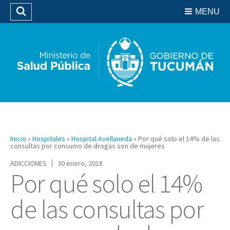
Residencias del SIPROSA
MENU
Buscar
Biblioteca
Inicio
»
Hospitales
»
Hospital Avellaneda
»
Por qué solo el 14% de las
consultas por consumo de drogas son de mujeres
ADICCIONES
30 enero, 2018
Por qué solo el 14%
de las consultas por