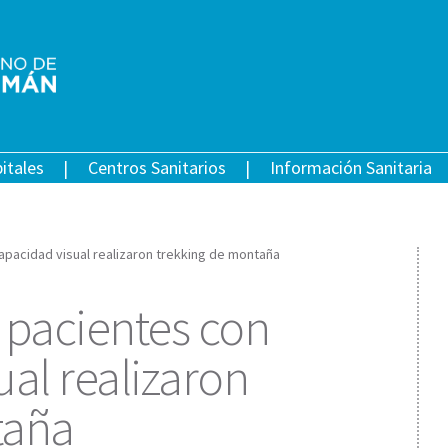
itales
Centros Sanitarios
Información Sanitaria
apacidad visual realizaron trekking de montaña
 pacientes con
al realizaron
taña