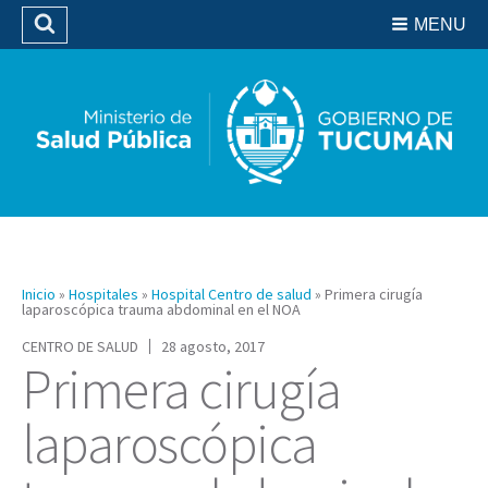
Residencias del SIPROSA
MENU
Buscar
Biblioteca
Inicio
»
Hospitales
»
Hospital Centro de salud
»
Primera cirugía
laparoscópica trauma abdominal en el NOA
CENTRO DE SALUD
28 agosto, 2017
Primera cirugía
laparoscópica