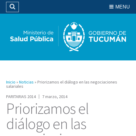
Residencias del SIPROSA
MENU
Buscar
Biblioteca
Inicio
»
Noticias
»
Priorizamos el diálogo en las negociaciones
salariales
PARITARIAS 2014
7 marzo, 2014
Priorizamos el
diálogo en las