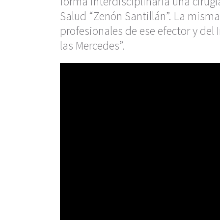
forma interdisciplinaria una cirug
Salud “Zenón Santillán”. La misma 
profesionales de ese efector y del
las Mercedes”.