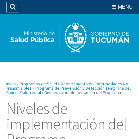
Residencias del SIPROSA
MENU
Buscar
Biblioteca
Inicio
»
Programas de Salud
»
Departamento de Enfermedades No
Transmisibles
»
Programa de Prevención y Detección Temprana del
Cáncer Colorrectal
»
Niveles de implementación del Programa
Niveles de
implementación del