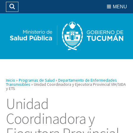
Residencias del SIPROSA
MENU
Buscar
Biblioteca
Inicio
»
Programas de Salud
»
Departamento de Enfermedades
Transmisibles
»
Unidad Coordinadora y Ejecutora Provincial VIH/SIDA
y ETS
Unidad
Coordinadora y