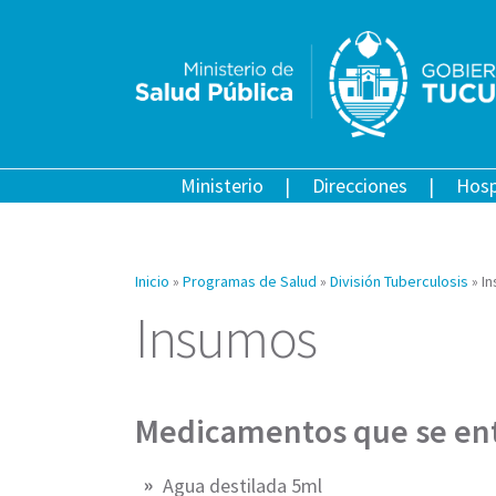
Ministerio
Direcciones
Hosp
Inicio
»
Programas de Salud
»
División Tuberculosis
»
I
Insumos
Medicamentos que se en
Agua destilada 5ml