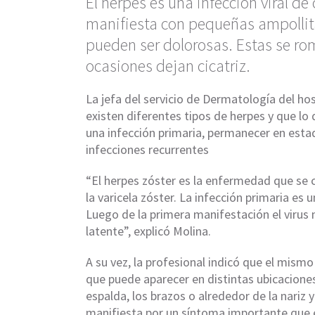
El herpes es una infección viral de
manifiesta con pequeñas ampollita
pueden ser dolorosas. Estas se ro
ocasiones dejan cicatriz.
La jefa del servicio de Dermatología del ho
existen diferentes tipos de herpes y que lo
una infección primaria, permanecer en esta
infecciones recurrentes
“El herpes zóster es la enfermedad que se c
la varicela zóster. La infección primaria es u
Luego de la primera manifestación el virus
latente”, explicó Molina.
A su vez, la profesional indicó que el mism
que puede aparecer en distintas ubicaciones
espalda, los brazos o alrededor de la nariz y
manifiesta por un síntoma importante que e