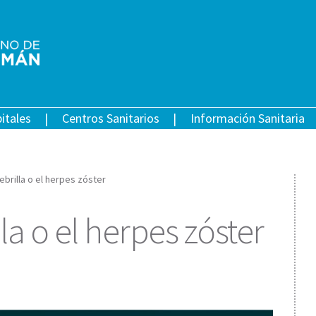
itales
Centros Sanitarios
Información Sanitaria
ebrilla o el herpes zóster
la o el herpes zóster