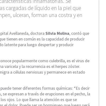
 características inflamatorias. Se
s cargadas de líquido en la piel que
mpen, ulceran, forman una costra y en
spital Avellaneda, doctora
Silvia Molina
, contó que
 que tienen en común es la capacidad de producir
do latente para luego despertar y producir
onoce popularmente como culebrilla, es el virus de
na varicela y la recurrencia es el herpes zóster.
 migra a células nerviosas y permanece en estado
o puede tener diferentes formas químicas: “Es decir
, se expresan a través de erupciones en el pecho, la
 los ojos. Lo que llama la atención es que se
s el dolor. Puede ser un hormigueo que luego será