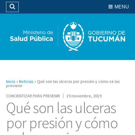
Residencias del SIPROSA
MENU
Buscar
Biblioteca
Inicio
»
Noticias
»
Qué son las ulceras por presión y cómo se las
previene
CONCIENTIZAR PARA PREVENIR
19 noviembre, 2019
Qué son las ulceras
por presión y cómo