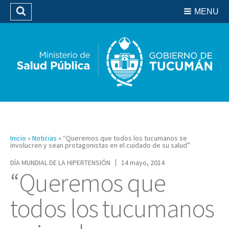
Residencias del SIPROSA
MENU
Buscar
Biblioteca
Inicio
»
Noticias
»
“Queremos que todos los tucumanos se
involucren y sean protagonistas en el cuidado de su salud”
DÍA MUNDIAL DE LA HIPERTENSIÓN
14 mayo, 2014
“Queremos que
todos los tucumanos