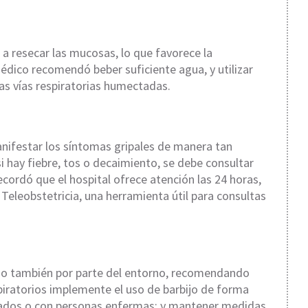
a resecar las mucosas, lo que favorece la
médico recomendó beber suficiente agua, y utilizar
las vías respiratorias humectadas.
ifestar los síntomas gripales de manera tan
i hay fiebre, tos o decaimiento, se debe consultar
cordó que el hospital ofrece atención las 24 horas,
 Teleobstetricia, una herramienta útil para consultas
iso también por parte del entorno, recomendando
piratorios implemente el uso de barbijo de forma
rrados o con personas enfermas; y mantener medidas