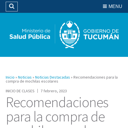
Residencias del SIPROSA
MENU
Buscar
Biblioteca
Inicio
»
Noticias
»
Noticias Destacadas
»
Recomendaciones para la
compra de mochilas escolares
INICIO DE CLASES
7 febrero, 2023
Recomendaciones
para la compra de