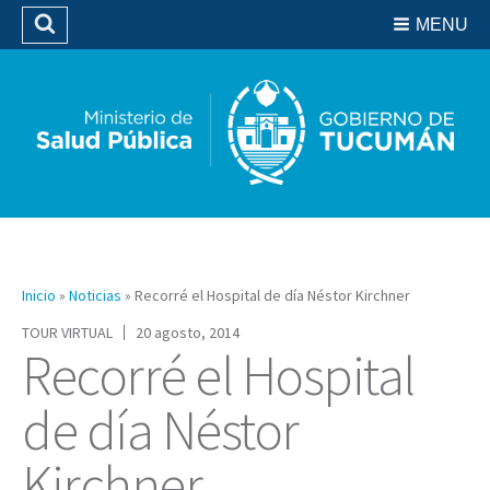
Residencias del SIPROSA
MENU
Buscar
Biblioteca
Inicio
»
Noticias
»
Recorré el Hospital de día Néstor Kirchner
TOUR VIRTUAL
20 agosto, 2014
Recorré el Hospital
de día Néstor
Kirchner