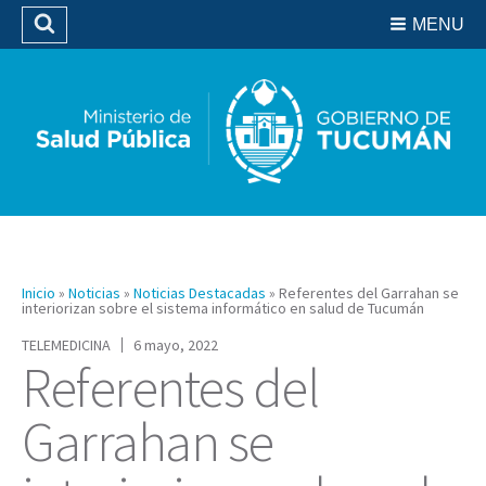
Residencias del SIPROSA
MENU
Buscar
Biblioteca
Inicio
»
Noticias
»
Noticias Destacadas
»
Referentes del Garrahan se
interiorizan sobre el sistema informático en salud de Tucumán
TELEMEDICINA
6 mayo, 2022
Referentes del
Garrahan se