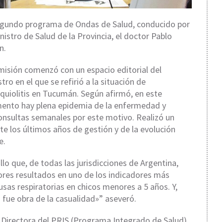
egundo programa de Ondas de Salud, conducido por
nistro de Salud de la Provincia, el
doctor Pablo
in
.
misión comenzó con un espacio editorial del
tro en el que se refirió a la situación de
quiolitis en Tucumán. Según afirmó, en este
nto hay plena epidemia de la enfermedad y
onsultas semanales por este motivo. Realizó un
nte los últimos años de gestión y de la evolución
e.
 que, de todas las jurisdicciones de Argentina,
res resultados en uno de los indicadores más
usas respiratorias en chicos menores a 5 años. Y,
o fue obra de la casualidad»” aseveró.
a Directora del PRIS (Programa Integrado de Salud),