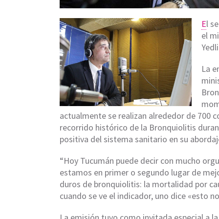
E
l s
el mi
Yedl
La e
minis
Bron
mome
actualmente se realizan alrededor de 700 c
recorrido histórico de la Bronquiolitis dura
positiva del sistema sanitario en su abordaj
“Hoy Tucumán puede decir con mucho orgullo
estamos en primer o segundo lugar de mejo
duros de bronquiolitis: la mortalidad por ca
cuando se ve el indicador, uno dice «esto n
La emisión tuvo como invitada especial a l