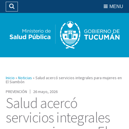
Residencias del SIPROSA
MENU
Buscar
Biblioteca
Inicio
»
Noticias
»
Salud acercó servicios integrales para mujeres en
El Siambón
PREVENCIÓN
26 mayo, 2026
Salud acercó
servicios integrales