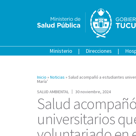
Ministerio
Direcciones
Hosp
Inicio
»
Noticias
»
Salud acompañó a estudiantes univers
María’
SALUD AMBIENTAL
30 noviembre, 2024
Salud acompañó 
universitarios qu
voluntariado en 