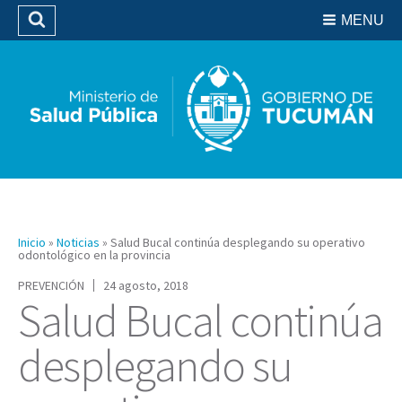
Residencias del SIPROSA
MENU
Buscar
Biblioteca
Inicio
»
Noticias
»
Salud Bucal continúa desplegando su operativo
odontológico en la provincia
PREVENCIÓN
24 agosto, 2018
Salud Bucal continúa
desplegando su