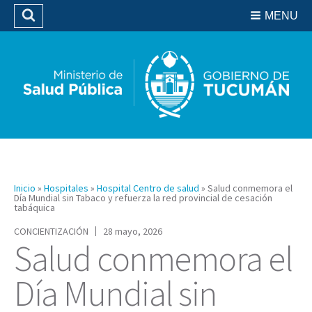
Residencias del SIPROSA
MENU
Buscar
Biblioteca
Inicio
»
Hospitales
»
Hospital Centro de salud
»
Salud conmemora el
Día Mundial sin Tabaco y refuerza la red provincial de cesación
tabáquica
CONCIENTIZACIÓN
28 mayo, 2026
Salud conmemora el
Día Mundial sin