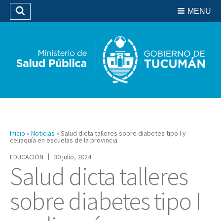
Residencias del SIPROSA
MENU
Buscar
Biblioteca
Inicio
»
Noticias
»
Salud dicta talleres sobre diabetes tipo I y
celiaquía en escuelas de la provincia
EDUCACIÓN
30 julio, 2024
Salud dicta talleres
sobre diabetes tipo I