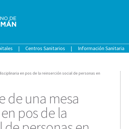
itales
Centros Sanitarios
Información Sanitaria
sciplinaria en pos de la reinserción social de personas en
te de una mesa
 en pos de la
al de personas en