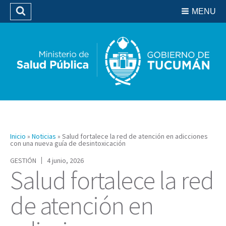
Residencias del SIPROSA
MENU
Buscar
Biblioteca
Inicio
»
Noticias
»
Salud fortalece la red de atención en adicciones
con una nueva guía de desintoxicación
GESTIÓN
4 junio, 2026
Salud fortalece la red
de atención en