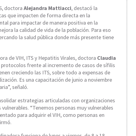
IS, doctora
Alejandra Mattiacci
, destacó la
cas que impacten de forma directa en la
tal para impactar de manera positiva en la
jora la calidad de vida de la población. Para eso
ercando la salud pública donde más presente tiene
ora de VIH, ITS y Hepatitis Virales, doctora
Claudia
 protocolos frente al incremento de casos de sífilis
ienen creciendo las ITS, sobre todo a expensas de
lización. Es una capacitación de junio a noviembre
aria”, señaló.
solidar estrategias articuladas con organizaciones
s vulnerables. “Tenemos personas muy vulnerables
entado para adquirir el VIH, como personas en
firmó.
inadora funciona de lunes a viernes, de 8 a 18