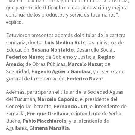
“Marca Tucumán es el signo identitario de la provincia,
que permite identificar la calidad, innovación y mejora
continua de los productos y servicios tucumanos”,
explicó.
Estuvieron presentes además del titular de la cartera
sanitaria, doctor
Luis Medina Ruiz
, los ministros de
Educación,
Susana Montaldo
; Desarrollo Social,
Federico Masso
; de Gobierno y Justicia,
Regino
Amado
; de Obras Públicas,
Marcelo Nazur
; de
Seguridad,
Eugenio Agüero Gamboa
; y el secretario
general de la Gobernación,
Federico Nazur
.
Además, participaron el titular de la Sociedad Aguas
del Tucumán,
Marcelo Caponio
; el presidente del
Concejo Deliberante,
Fernando Juri
; el intendente de
Famaillá,
Enrique Orellana
; el intendente de Yerba
Buena,
Pablo Macchiarola
; y la intendenta de
Aguilares,
Gimena Mansilla
.