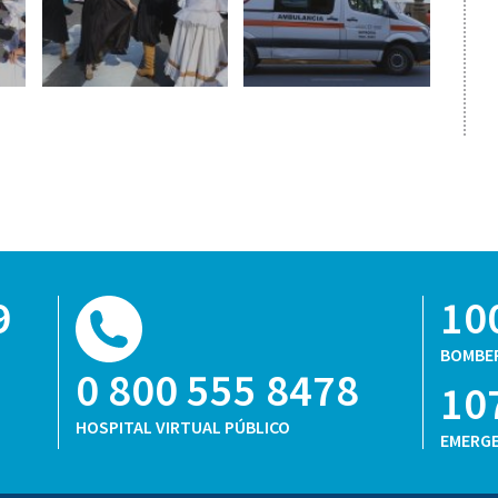
9
10
BOMBE
0 800 555 8478
10
HOSPITAL VIRTUAL PÚBLICO
EMERGE