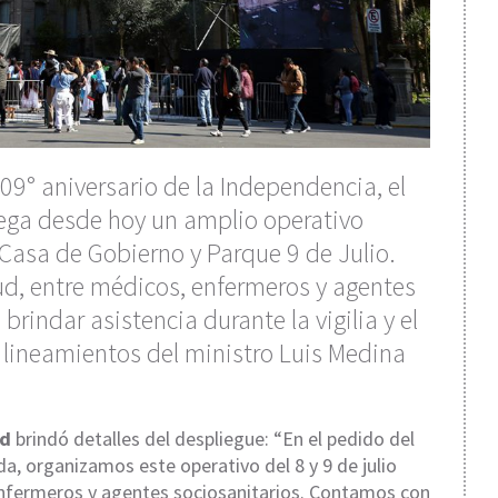
209° aniversario de la Independencia, el
iega desde hoy un amplio operativo
 Casa de Gobierno y Parque 9 de Julio.
ud, entre médicos, enfermeros y agentes
brindar asistencia durante la vigilia y el
os lineamientos del ministro Luis Medina
ed
brindó detalles del despliegue: “En el pedido del
a, organizamos este operativo del 8 y 9 de julio
nfermeros y agentes sociosanitarios. Contamos con