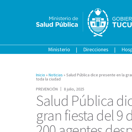
Ministerio
Direcciones
Hosp
Inicio
»
Noticias
»
Salud Pública dice presente en la gr
toda la ciudad
PREVENCIÓN
8 julio, 2025
Salud Pública dic
gran fiesta del 9
200 agentes desp