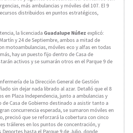
gencias, más ambulancias y móviles del 107. El 9
ursos distribuidos en puntos estratégicos,
encia, la licenciada
Guadalupe Núñez
explicó:
n Martín y 24 de Septiembre, ambos a mitad de
on motoambulancias, móviles eco y alfas en todas
emás, hay un puesto fijo dentro de Casa de
starán activos y se sumarán otros en el Parque 9 de
enfermería de la Dirección General de Gestión
ado sin dejar nada librado al azar. Detalló que el 8
ios en Plaza Independencia, junto a ambulancias y
 de Casa de Gobierno destinado a asistir tanto a
a gran concurrencia esperada, se sumaron móviles en
lio, precisó que se reforzará la cobertura con cinco
res tráileres en los puntos de concentración, y
s Deportes hasta el Parque 9 de Julio, donde