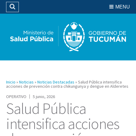
Residencias del SIPROSA
MENU
Buscar
Biblioteca
Inicio
»
Noticias
»
Noticias Destacadas
»
Salud Pública intensifica
acciones de prevención contra chikungunya y dengue en Alderetes
OPERATIVO
5 junio, 2026
Salud Pública
intensifica acciones