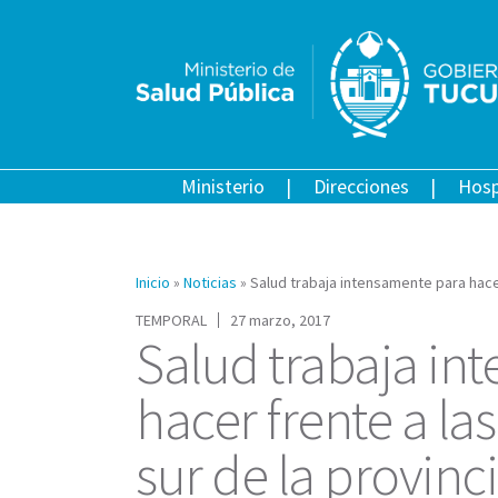
Ministerio
Direcciones
Hosp
Inicio
»
Noticias
»
Salud trabaja intensamente para hacer
TEMPORAL
27 marzo, 2017
Salud trabaja in
hacer frente a la
sur de la provinc