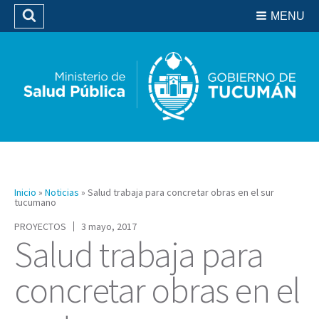
Residencias del SIPROSA
MENU
Buscar
Biblioteca
Inicio
»
Noticias
»
Salud trabaja para concretar obras en el sur
tucumano
PROYECTOS
3 mayo, 2017
Salud trabaja para
concretar obras en el