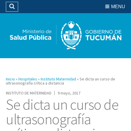
Residencias del SIPROSA
MENU
Buscar
Biblioteca
Inicio
»
Hospitales
»
Instituto Maternidad
»
Se dicta un curso de
ultrasonografía crítica a distancia
INSTITUTO DE MATERNIDAD
9 mayo, 2017
Se dicta un curso de
ultrasonografía