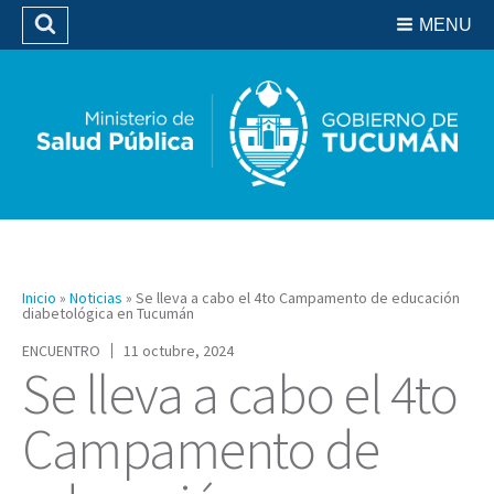
Residencias del SIPROSA
MENU
Buscar
Biblioteca
Inicio
»
Noticias
»
Se lleva a cabo el 4to Campamento de educación
diabetológica en Tucumán
ENCUENTRO
11 octubre, 2024
Se lleva a cabo el 4to
Campamento de