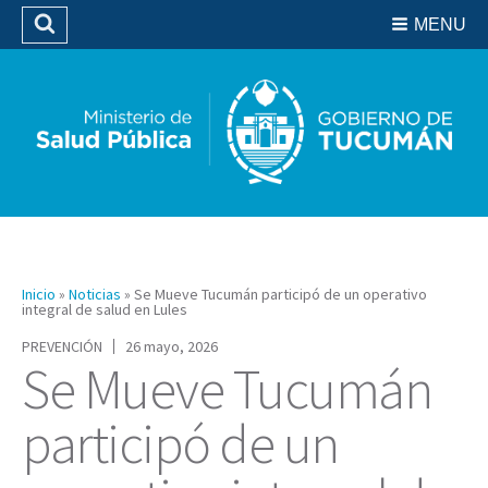
Residencias del SIPROSA
MENU
Buscar
Biblioteca
Inicio
»
Noticias
»
Se Mueve Tucumán participó de un operativo
integral de salud en Lules
PREVENCIÓN
26 mayo, 2026
Se Mueve Tucumán
participó de un