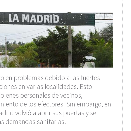
lto en problemas debido a las fuertes
ones en varias localidades. Esto
bienes personales de vecinos,
miento de los efectores. Sin embargo, en
rid volvió a abrir sus puertas y se
as demandas sanitarias.