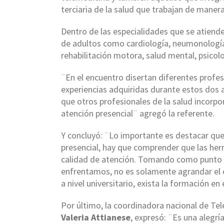
terciaria de la salud que trabajan de manera 
Dentro de las especialidades que se atiend
de adultos como cardiología, neumonología
rehabilitación motora, salud mental, psicolog
¨En el encuentro disertan diferentes profes
experiencias adquiridas durante estos dos a
que otros profesionales de la salud incorp
atención presencial¨ agregó la referente.
Y concluyó: ¨Lo importante es destacar que
presencial, hay que comprender que las her
calidad de atención. Tomando como punto de
enfrentamos, no es solamente agrandar el eq
a nivel universitario, exista la formación en
Por último, la coordinadora nacional de Tele
Valeria Attianese
, expresó: ¨Es una alegrí