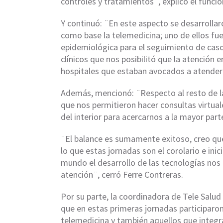
controles y tratamientos¨, explicó el funcio
Y continuó: ¨En este aspecto se desarrolla
como base la telemedicina; uno de ellos fue e
epidemiológica para el seguimiento de cas
clínicos que nos posibilitó que la atención 
hospitales que estaban avocados a atender
Además, mencionó: ¨Respecto al resto de la
que nos permitieron hacer consultas virtual
del interior para acercarnos a la mayor parte
¨El balance es sumamente exitoso, creo que
lo que estas jornadas son el corolario e ini
mundo el desarrollo de las tecnologías no
atención¨, cerró Ferre Contreras.
Por su parte, la coordinadora de Tele Salud
que en estas primeras jornadas participaron
telemedicina y también aquellos que integr