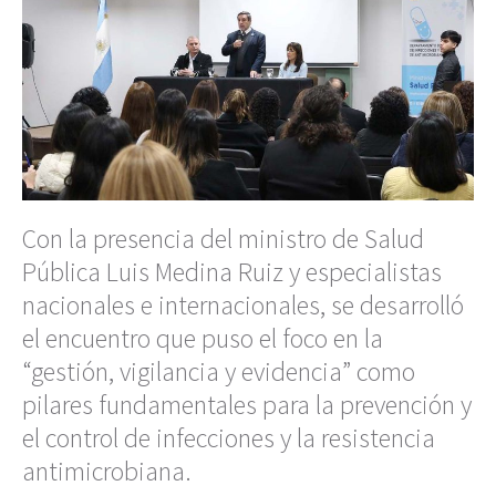
Con la presencia del ministro de Salud
Pública Luis Medina Ruiz y especialistas
nacionales e internacionales, se desarrolló
el encuentro que puso el foco en la
“gestión, vigilancia y evidencia” como
pilares fundamentales para la prevención y
el control de infecciones y la resistencia
antimicrobiana.