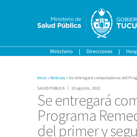
Ministerio
Direcciones
Hosp
Inicio
»
Noticias
»
Se entregará computadoras del Prog
SALUD PÚBLICA
10 agosto, 2023
Se entregará co
Programa Remedi
del primer y seg