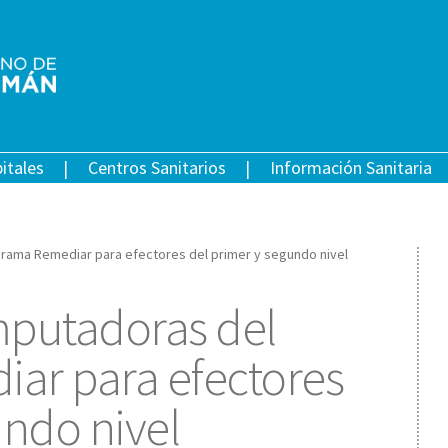
itales
Centros Sanitarios
Información Sanitaria
rama Remediar para efectores del primer y segundo nivel
mputadoras del
ar para efectores
undo nivel