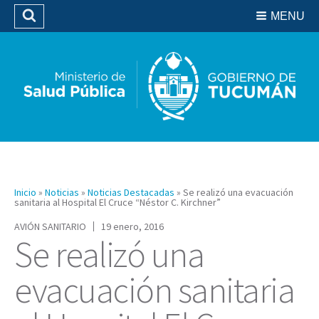
Residencias del SIPROSA
MENU
Buscar
Biblioteca
Inicio
»
Noticias
»
Noticias Destacadas
»
Se realizó una evacuación
sanitaria al Hospital El Cruce “Néstor C. Kirchner”
AVIÓN SANITARIO
19 enero, 2016
Se realizó una
evacuación sanitaria