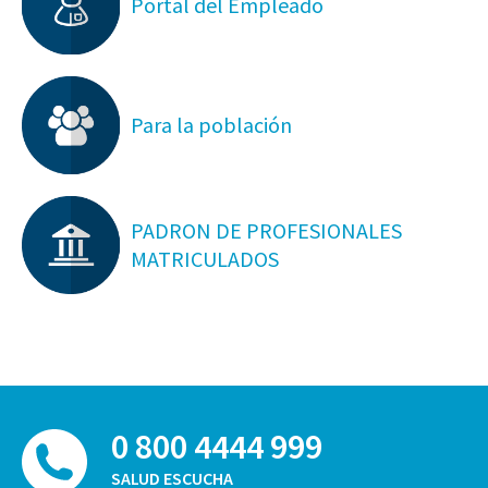
Portal del Empleado
Para la población
PADRON DE PROFESIONALES
MATRICULADOS
0 800 4444 999
SALUD ESCUCHA