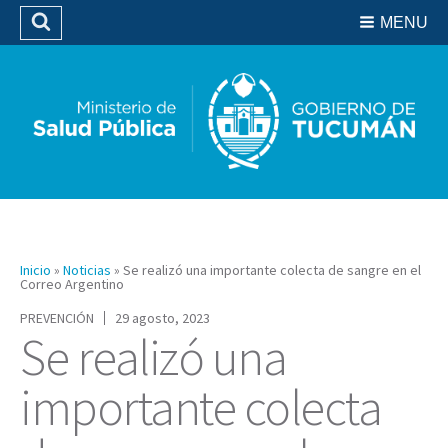
Residencias del SIPROSA
MENU
Buscar
Biblioteca
Inicio
»
Noticias
»
Se realizó una importante colecta de sangre en el
Correo Argentino
PREVENCIÓN
29 agosto, 2023
Se realizó una
importante colecta