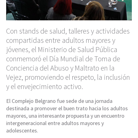
Con stands de salud, talleres y actividades
compartidas entre adultos mayores y
jóvenes, el Ministerio de Salud Pública
conmemoró el Día Mundial de Toma de
Conciencia del Abuso y Maltrato en la
Vejez, promoviendo el respeto, la inclusión
y el envejecimiento activo.
El Complejo Belgrano fue sede de una jornada
destinada a promover el buen trato hacia los adultos
mayores, una interesante propuesta y un encuentro
intergeneracional entre adultos mayores y
adolescentes.