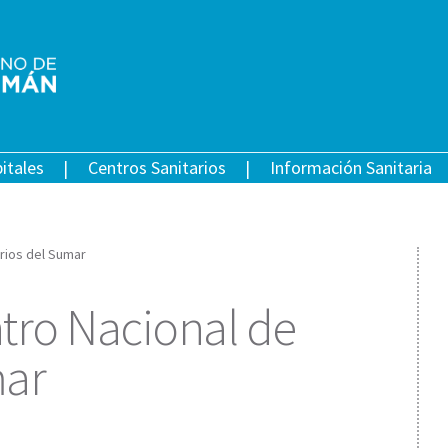
itales
Centros Sanitarios
Información Sanitaria
rios del Sumar
ro Nacional de
mar