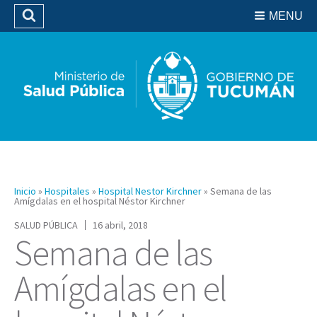
Residencias del SIPROSA
MENU
Buscar
Biblioteca
Inicio
»
Hospitales
»
Hospital Nestor Kirchner
»
Semana de las
Amígdalas en el hospital Néstor Kirchner
SALUD PÚBLICA
16 abril, 2018
Semana de las
Amígdalas en el