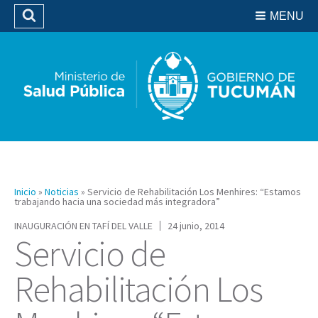
Residencias del SIPROSA
MENU
Buscar
Biblioteca
Inicio
»
Noticias
»
Servicio de Rehabilitación Los Menhires: “Estamos
trabajando hacia una sociedad más integradora”
INAUGURACIÓN EN TAFÍ DEL VALLE
24 junio, 2014
Servicio de
Rehabilitación Los