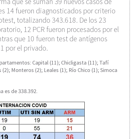
forma que se suman 39 nuevos casos de
s 14 fueron diagnosticados por criterio
otest, totalizando 343.618. De los 23
ratorio, 12 PCR fueron procesados por el
ntras que 10 fueron test de antígenos
1 por el privado.
artamentos: Capital (11); Chicligasta (11); Tafí
es (2); Monteros (2); Leales (1); Río Chico (1); Simoca
ha es de 338.392.