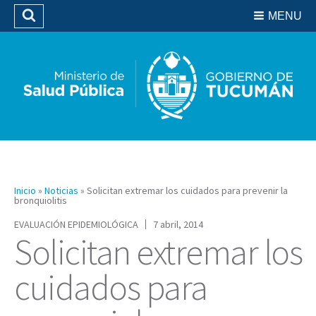
Residencias del SIPROSA
MENU
Buscar
Biblioteca
Inicio
»
Noticias
»
Solicitan extremar los cuidados para prevenir la
bronquiolitis
EVALUACIÓN EPIDEMIOLÓGICA
7 abril, 2014
Solicitan extremar los
cuidados para