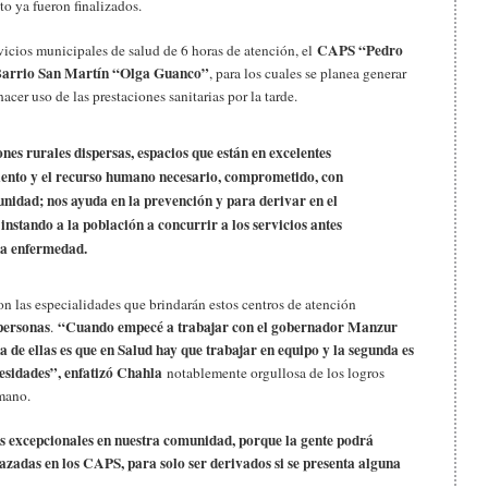
nto ya fueron finalizados.
CAPS “Pedro
vicios municipales de salud de 6 horas de atención, el
arrio San Martín “Olga Guanco”
, para los cuales se planea generar
er uso de las prestaciones sanitarias por la tarde.
es rurales dispersas, espacios que están en excelentes
iento y el recurso humano necesario, comprometido, con
unidad; nos ayuda en la prevención y para derivar en el
 instando a la población a concurrir a los servicios antes
la enfermedad.
on las especialidades que brindarán estos centros de atención
personas
“Cuando empecé a trabajar con el gobernador Manzur
.
a de ellas es que en Salud hay que trabajar en equipo y la segunda es
cesidades”, enfatizó Chahla
notablemente orgullosa de los logros
umano.
os excepcionales en nuestra comunidad, porque la gente podrá
razadas en los CAPS, para solo ser derivados si se presenta alguna