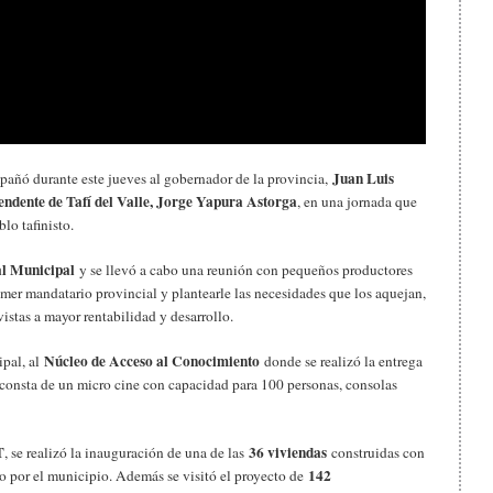
Juan Luis
pañó durante este jueves al gobernador de la provincia,
tendente de Tafí del Valle, Jorge Yapura Astorga
, en una jornada que
lo tafinisto.
al Municipal
y se llevó a cabo una reunión con pequeños productores
rimer mandatario provincial y plantearle las necesidades que los aquejan,
istas a mayor rentabilidad y desarrollo.
Núcleo de Acceso al Conocimiento
pal, al
donde se realizó la entrega
consta de un micro cine con capacidad para 100 personas, consolas
T
36 viviendas
, se realizó la inauguración de una de las
construidas con
142
o por el municipio. Además se visitó el proyecto de