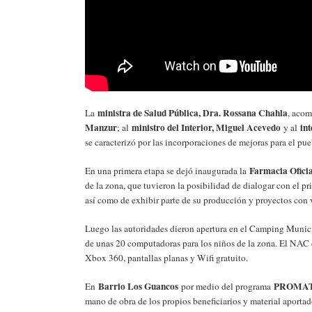
ministra de Salud Pública, Dra. Rossana Chahla
La
, acom
Manzur
ministro del Interior, Miguel Acevedo
in
; al
y al
se caracterizó por las incorporaciones de mejoras para el pueb
Farmacia Ofici
En una primera etapa se dejó inaugurada la
de la zona, que tuvieron la posibilidad de dialogar con el p
así como de exhibir parte de su producción y proyectos con v
Luego las autoridades dieron apertura en el Camping Munici
de unas 20 computadoras para los niños de la zona. El NAC 
Xbox 360, pantallas planas y Wifi gratuito.
Barrio Los Guancos
PROMA
En
por medio del programa
mano de obra de los propios beneficiarios y material aportad