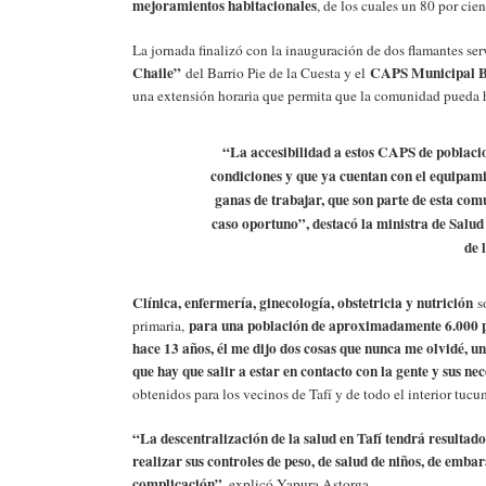
mejoramientos habitacionales
, de los cuales un 80 por cie
La jornada finalizó con la inauguración de dos flamantes ser
Chaile”
CAPS Municipal B
del Barrio Pie de la Cuesta y el
una extensión horaria que permita que la comunidad pueda hac
“La accesibilidad a estos CAPS de poblacion
condiciones y que ya cuentan con el equipam
ganas de trabajar, que son parte de esta com
caso oportuno”
, destacó la ministra de Salud
de 
Clínica, enfermería, ginecología, obstetricia y nutrición
s
para una población de aproximadamente 6.000 
primaria,
hace 13 años, él me dijo dos cosas que nunca me olvidé, un
que hay que salir a estar en contacto con la gente y sus ne
obtenidos para los vecinos de Tafí y de todo el interior tuc
“La descentralización de la salud en Tafí tendrá resultad
realizar sus controles de peso, de salud de niños, de emba
complicación”
, explicó Yapura Astorga.