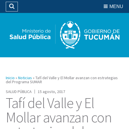
Residencias del SIPROSA
MENU
Buscar
Biblioteca
Inicio
»
Noticias
»
Tafí del Valle y El Mollar avanzan con estrategias
del Programa SUMAR
SALUD PÚBLICA
15 agosto, 2017
Tafí del Valle y El
Mollar avanzan con